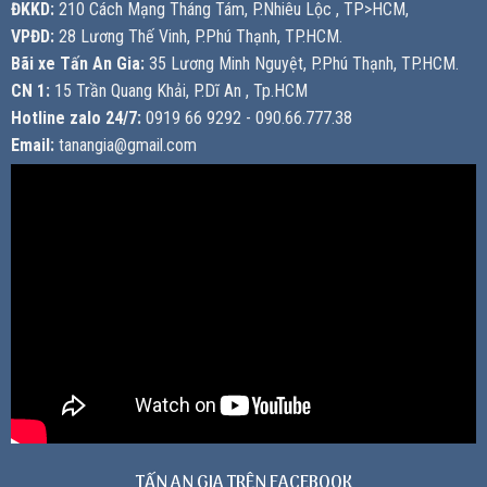
ĐKKD:
210 Cách Mạng Tháng Tám, P.Nhiêu Lộc , TP>HCM,
VPĐD:
28 Lương Thế Vinh, P.Phú Thạnh, TP.HCM.
Bãi xe Tấn An Gia:
35 Lương Minh Nguyệt, P.Phú Thạnh, TP.HCM.
CN 1:
15 Trần Quang Khải, P.Dĩ An , Tp.HCM
Hotline zalo 24/7:
0919 66 9292 - 090.66.777.38
Email:
tanangia@gmail.com
TẤN AN GIA TRÊN FACEBOOK