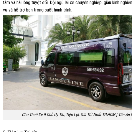
tâm và hài lòng tuyệt đối. Đội ngũ lái xe chuyên nghiệp, giàu kinh nghi
vụ và hỗ trợ bạn trong suốt hành trình.
Cho Thuê Xe 9 Chỗ Uy Tín, Tiện Lợi, Giá Tốt Nhất TP.HCM | Tấn An 