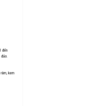
 1 đến
c đảo.
h râm, kem