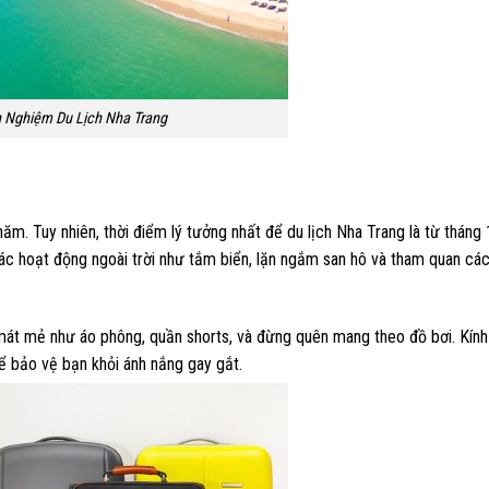
 Nghiệm Du Lịch Nha Trang
năm. Tuy nhiên, thời điểm lý tưởng nhất để du lịch Nha Trang là từ tháng
o các hoạt động ngoài trời như tắm biển, lặn ngắm san hô và tham quan cá
, mát mẻ như áo phông, quần shorts, và đừng quên mang theo đồ bơi. Kín
ể bảo vệ bạn khỏi ánh nắng gay gắt.