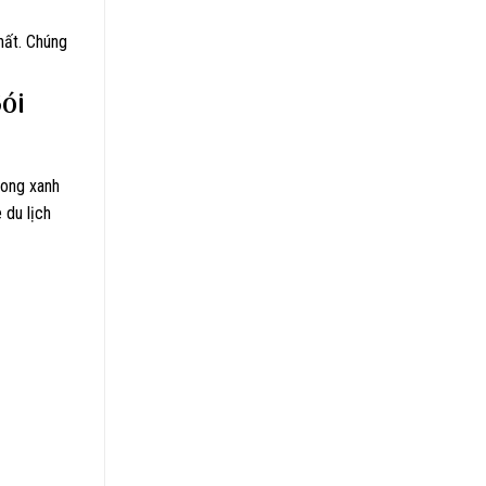
hất. Chúng
ói
rong xanh
 du lịch