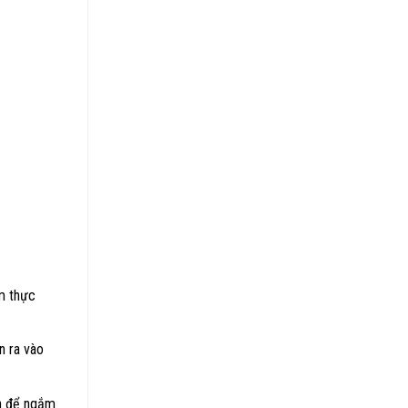
ẩm thực
n ra vào
ển để ngắm