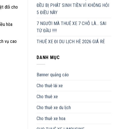
ĐỀU BỊ PHÁT SINH TIỀN VÌ KHÔNG HỎI
ệt đối cho
5 ĐIỀU NÀY
7 NGƯỜI MÀ THUÊ XE 7 CHỖ LÀ… SAI
iều hòa
TỪ ĐẦU !!!!
ịch vụ cao
THUÊ XE ĐI DU LỊCH HÈ 2026 GIÁ RẺ
DANH MỤC
Banner quảng cáo
Cho thuê lái xe
Cho thuê xe
Cho thuê xe du lịch
Cho thuê xe hoa