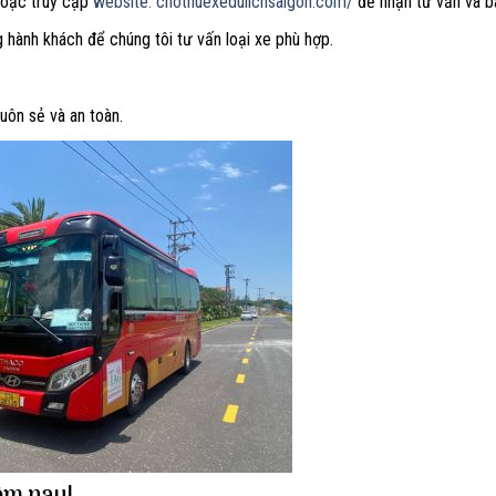
hoặc truy cập
website: chothuexedulichsaigon.com/
để nhận tư vấn và bá
g hành khách để chúng tôi tư vấn loại xe phù hợp.
uôn sẻ và an toàn.
hôm nay!