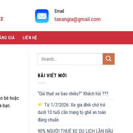
Email
92
tanangia@gmail.com
ẢNG GIÁ
LIÊN HỆ
BÀI VIẾT MỚI
“Giá thuê xe bao nhiêu?” Khách hỏi ???
ạn bè hoặc
Từ 1/7/2026: Xe gia đình chở trẻ
a bạn.
dưới 10 tuổi cần trang bị ghế an toàn
đúng chuẩn.
90% NGƯỜI THUÊ XE DU LỊCH LẦN ĐẦU