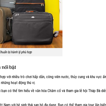
huẩn bị hành lý phù hợp
 nổi bật
ng hợp với nhiều trò chơi hấp dẫn, công viên nước, thủy cung và khu vực 
 những hoạt động thú vị.
i bạn có thể tìm hiểu về văn hóa Chăm cổ và tham gia lễ hội Tháp Bà diễ
t Nam với hệ sinh thái san hô đa dạng. Bạn có thể tham gia tour lặn bi