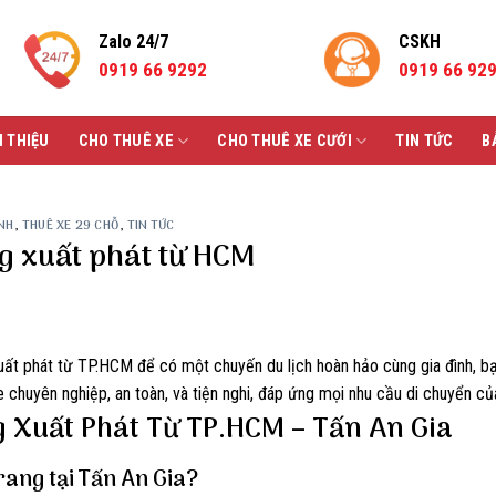
Zalo 24/7
CSKH
0919 66 9292
0919 66 92
I THIỆU
CHO THUÊ XE
CHO THUÊ XE CƯỚI
TIN TỨC
B
ỈNH
,
THUÊ XE 29 CHỖ
,
TIN TỨC
g xuất phát từ HCM
uất phát từ TP.HCM để có một chuyến du lịch hoàn hảo cùng gia đình, b
chuyên nghiệp, an toàn, và tiện nghi, đáp ứng mọi nhu cầu di chuyển củ
 Xuất Phát Từ TP.HCM – Tấn An Gia
rang tại Tấn An Gia?