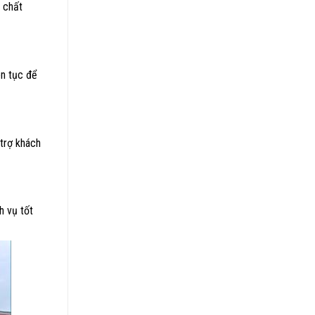
o chất
ên tục để
 trợ khách
h vụ tốt