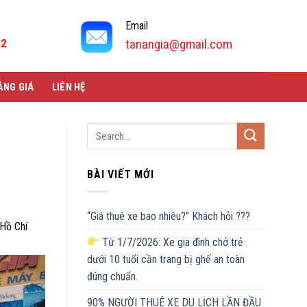
Email
92
tanangia@gmail.com
ẢNG GIÁ
LIÊN HỆ
BÀI VIẾT MỚI
“Giá thuê xe bao nhiêu?” Khách hỏi ???
.Hồ Chí
Từ 1/7/2026: Xe gia đình chở trẻ
dưới 10 tuổi cần trang bị ghế an toàn
đúng chuẩn.
90% NGƯỜI THUÊ XE DU LỊCH LẦN ĐẦU