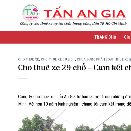
Skip
to
content
TRANG CHỦ
GIỚ
CHO THUÊ XE
,
CHO THUÊ XE DU LỊCH
,
CHƯA ĐƯỢC PHÂN LOẠI
,
THUÊ XE 
Cho thuê xe 29 chỗ – Cam kết ch
Công ty cho thuê xe Tấn An Gia tự hào là một trong những đơn
Minh. Với hơn 10 năm kinh nghiệm, chúng tôi cam kết mang đến 