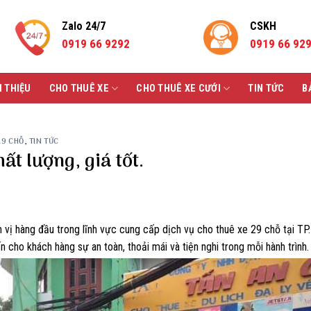
Zalo 24/7
CSKH
0919 66 9292
0919 66 92
I THIỆU
CHO THUÊ XE
CHO THUÊ XE CƯỚI
TIN TỨC
B
29 CHỖ
,
TIN TỨC
ất lượng, giá tốt.
 vị hàng đầu trong lĩnh vực cung cấp dịch vụ cho thuê xe 29 chỗ tại TP
cho khách hàng sự an toàn, thoải mái và tiện nghi trong mỗi hành trình.