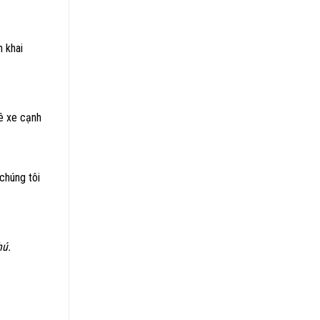
 khai
uê xe cạnh
chúng tôi
hú.