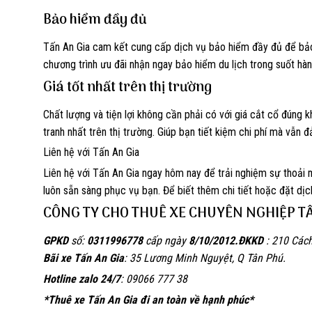
Bảo hiểm đầy đủ
Tấn An Gia cam kết cung cấp dịch vụ bảo hiểm đầy đủ để bảo 
chương trình ưu đãi nhận ngay bảo hiểm du lịch trong suốt hành 
Giá tốt nhất trên thị trường
Chất lượng và tiện lợi không cần phải có với giá cắt cổ đúng 
tranh nhất trên thị trường. Giúp bạn tiết kiệm chi phí mà vẫn 
Liên hệ với Tấn An Gia
Liên hệ với Tấn An Gia ngay hôm nay để trải nghiệm sự thoải m
luôn sẵn sàng phục vụ bạn. Để biết thêm chi tiết hoặc đặt dịch 
CÔNG TY CHO THUÊ XE CHUYÊN NGHIỆP T
GPKD
số:
0311996778
cấp ngày
8/10/2012.
ĐKKD
: 210 Các
Bãi xe Tấn An Gia
: 35 Lương Minh Nguyệt, Q Tân Phú.
Hotline zalo 24/7
: 09066 777 38
*Thuê xe Tấn An Gia đi an toàn về hạnh phúc*