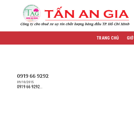
Skip
to
content
TRANG CHỦ
GIỚ
0919 66 9292
09/10/2015
0919 66 9292...