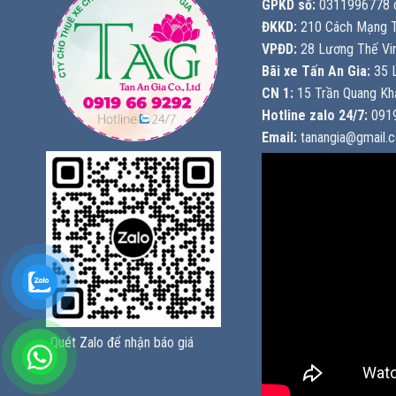
GPKD số:
0311996778 c
ĐKKD:
210 Cách Mạng T
VPĐD:
28 Lương Thế Vin
Bãi xe Tấn An Gia:
35 L
CN 1:
15 Trần Quang Khả
Hotline zalo 24/7:
0919
Email:
tanangia@gmail.
Quét Zalo để nhận báo giá