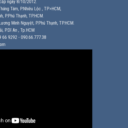
ấp ngày 8/10/2012.
háng Tám, P.Nhiêu Lộc , TP>HCM,
h, P.Phú Thạnh, TP.HCM.
ương Minh Nguyệt, P.Phú Thạnh, TP.HCM.
i, P.Dĩ An , Tp.HCM
 66 9292 - 090.66.777.38
com