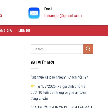
Email
92
tanangia@gmail.com
ẢNG GIÁ
LIÊN HỆ
BÀI VIẾT MỚI
“Giá thuê xe bao nhiêu?” Khách hỏi ???
Từ 1/7/2026: Xe gia đình chở trẻ
dưới 10 tuổi cần trang bị ghế an toàn
đúng chuẩn.
90% NGƯỜI THUÊ XE DU LỊCH LẦN ĐẦU