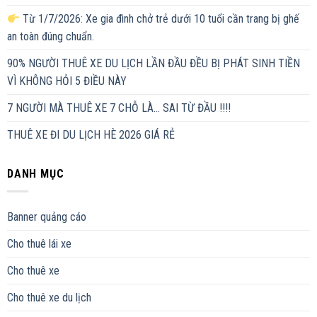
Từ 1/7/2026: Xe gia đình chở trẻ dưới 10 tuổi cần trang bị ghế
an toàn đúng chuẩn.
90% NGƯỜI THUÊ XE DU LỊCH LẦN ĐẦU ĐỀU BỊ PHÁT SINH TIỀN
VÌ KHÔNG HỎI 5 ĐIỀU NÀY
7 NGƯỜI MÀ THUÊ XE 7 CHỖ LÀ… SAI TỪ ĐẦU !!!!
THUÊ XE ĐI DU LỊCH HÈ 2026 GIÁ RẺ
DANH MỤC
Banner quảng cáo
Cho thuê lái xe
Cho thuê xe
Cho thuê xe du lịch