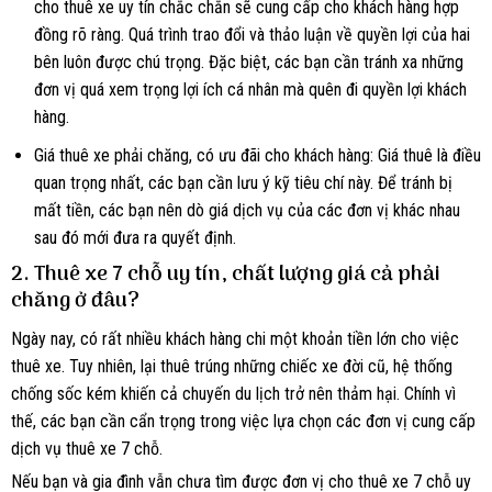
cho thuê xe uy tín chắc chắn sẽ cung cấp cho khách hàng hợp
đồng rõ ràng. Quá trình trao đổi và thảo luận về quyền lợi của hai
bên luôn được chú trọng. Đặc biệt, các bạn cần tránh xa những
đơn vị quá xem trọng lợi ích cá nhân mà quên đi quyền lợi khách
hàng.
Giá thuê xe phải chăng, có ưu đãi cho khách hàng: Giá thuê là điều
quan trọng nhất, các bạn cần lưu ý kỹ tiêu chí này. Để tránh bị
mất tiền, các bạn nên dò giá dịch vụ của các đơn vị khác nhau
sau đó mới đưa ra quyết định.
2. Thuê xe 7 chỗ uy tín, chất lượng giá cả phải
chăng ở đâu?
Ngày nay, có rất nhiều khách hàng chi một khoản tiền lớn cho việc
thuê xe. Tuy nhiên, lại thuê trúng những chiếc xe đời cũ, hệ thống
chống sốc kém khiến cả chuyến du lịch trở nên thảm hại. Chính vì
thế, các bạn cần cẩn trọng trong việc lựa chọn các đơn vị cung cấp
dịch vụ thuê xe 7 chỗ.
Nếu bạn và gia đình vẫn chưa tìm được đơn vị cho thuê xe 7 chỗ uy