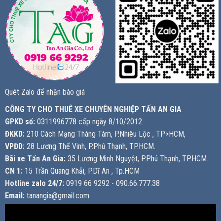
Quét Zalo để nhận báo giá
CÔNG TY CHO THUÊ XE CHUYÊN NGHIỆP TẤN AN GIA
GPKD số:
0311996778 cấp ngày 8/10/2012.
ĐKKD:
210 Cách Mạng Tháng Tám, P.Nhiêu Lộc , TP>HCM,
VPĐD:
28 Lương Thế Vinh, P.Phú Thạnh, TP.HCM.
Bãi xe Tấn An Gia:
35 Lương Minh Nguyệt, P.Phú Thạnh, TP.HCM.
CN 1:
15 Trần Quang Khải, P.Dĩ An , Tp.HCM
Hotline zalo 24/7:
0919 66 9292 - 090.66.777.38
Email:
tanangia@gmail.com