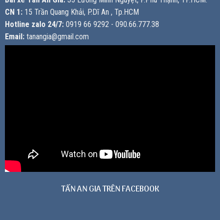
CN 1:
15 Trần Quang Khải, P.Dĩ An , Tp.HCM
Hotline zalo 24/7:
0919 66 9292 - 090.66.777.38
Email:
tanangia@gmail.com
TẤN AN GIA TRÊN FACEBOOK