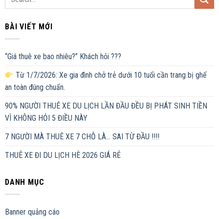
BÀI VIẾT MỚI
“Giá thuê xe bao nhiêu?” Khách hỏi ???
Từ 1/7/2026: Xe gia đình chở trẻ dưới 10 tuổi cần trang bị ghế
an toàn đúng chuẩn.
90% NGƯỜI THUÊ XE DU LỊCH LẦN ĐẦU ĐỀU BỊ PHÁT SINH TIỀN
VÌ KHÔNG HỎI 5 ĐIỀU NÀY
7 NGƯỜI MÀ THUÊ XE 7 CHỖ LÀ… SAI TỪ ĐẦU !!!!
THUÊ XE ĐI DU LỊCH HÈ 2026 GIÁ RẺ
DANH MỤC
Banner quảng cáo