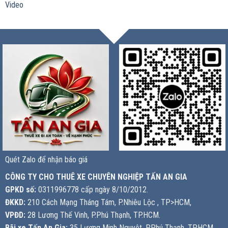
Video
Quét Zalo để nhận báo giá
CÔNG TY CHO THUÊ XE CHUYÊN NGHIỆP TẤN AN GIA
GPKD số:
0311996778 cấp ngày 8/10/2012.
ĐKKD:
210 Cách Mạng Tháng Tám, P.Nhiêu Lộc , TP>HCM,
VPĐD:
28 Lương Thế Vinh, P.Phú Thạnh, TP.HCM.
Bãi xe Tấn An Gia:
35 Lương Minh Nguyệt, P.Phú Thạnh, TP.HCM.