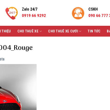
Zalo 24/7
CSKH
0919 66 9292
090 66 777 
I THIỆU
CHO THUÊ XE
CHO THUÊ XE CƯỚI
TIN TỨC
B
_004_Rouge
sta