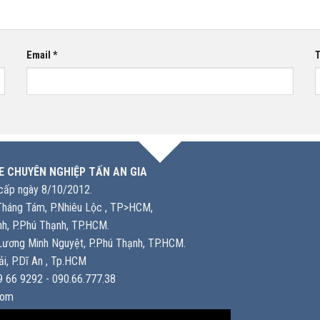
Email
*
T
E CHUYÊN NGHIỆP TẤN AN GIA
ấp ngày 8/10/2012.
háng Tám, P.Nhiêu Lộc , TP>HCM,
h, P.Phú Thạnh, TP.HCM.
ương Minh Nguyệt, P.Phú Thạnh, TP.HCM.
i, P.Dĩ An , Tp.HCM
 66 9292 - 090.66.777.38
com