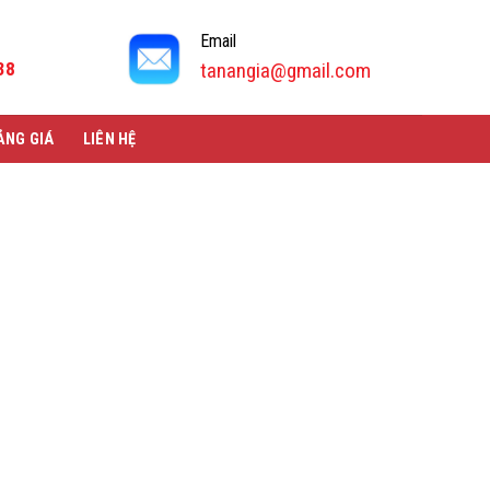
Email
38
tanangia@gmail.com
ẢNG GIÁ
LIÊN HỆ