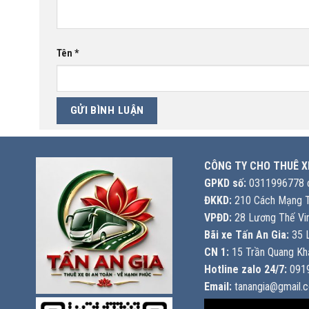
Tên
*
CÔNG TY CHO THUÊ X
GPKD số:
0311996778 c
ĐKKD:
210 Cách Mạng T
VPĐD:
28 Lương Thế Vin
Bãi xe Tấn An Gia:
35 L
CN 1:
15 Trần Quang Khả
Hotline zalo 24/7:
0919
Email:
tanangia@gmail.