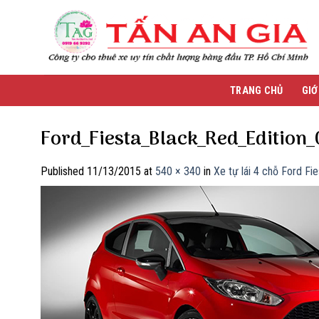
Skip
to
content
TRANG CHỦ
GIỚ
Ford_Fiesta_Black_Red_Edition
Published
11/13/2015
at
540 × 340
in
Xe tự lái 4 chỗ Ford Fie