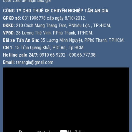
Quét Zalo để nhận báo giá
CÔNG TY CHO THUÊ XE CHUYÊN NGHIỆP TẤN AN GIA
GPKD số:
0311996778 cấp ngày 8/10/2012.
ĐKKD:
210 Cách Mạng Tháng Tám, P.Nhiêu Lộc , TP>HCM,
VPĐD:
28 Lương Thế Vinh, P.Phú Thạnh, TP.HCM.
Bãi xe Tấn An Gia:
35 Lương Minh Nguyệt, P.Phú Thạnh, TP.HCM.
CN 1:
15 Trần Quang Khải, P.Dĩ An , Tp.HCM
Hotline zalo 24/7:
0919 66 9292 - 090.66.777.38
Email:
tanangia@gmail.com