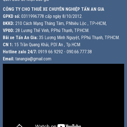
CÔNG TY CHO THUÊ XE CHUYÊN NGHIỆP TẤN AN GIA
GPKD số:
0311996778 cấp ngày 8/10/2012.
ĐKKD:
210 Cách Mạng Tháng Tám, P.Nhiêu Lộc , TP>HCM,
VPĐD:
28 Lương Thế Vinh, P.Phú Thạnh, TP.HCM.
Bãi xe Tấn An Gia:
35 Lương Minh Nguyệt, P.Phú Thạnh, TP.HCM.
CN 1:
15 Trần Quang Khải, P.Dĩ An , Tp.HCM
Hotline zalo 24/7:
0919 66 9292 - 090.66.777.38
Email:
tanangia@gmail.com