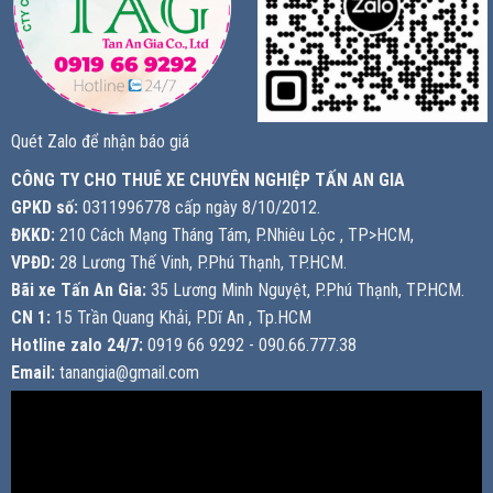
Quét Zalo để nhận báo giá
CÔNG TY CHO THUÊ XE CHUYÊN NGHIỆP TẤN AN GIA
GPKD số:
0311996778 cấp ngày 8/10/2012.
ĐKKD:
210 Cách Mạng Tháng Tám, P.Nhiêu Lộc , TP>HCM,
VPĐD:
28 Lương Thế Vinh, P.Phú Thạnh, TP.HCM.
Bãi xe Tấn An Gia:
35 Lương Minh Nguyệt, P.Phú Thạnh, TP.HCM.
CN 1:
15 Trần Quang Khải, P.Dĩ An , Tp.HCM
Hotline zalo 24/7:
0919 66 9292 - 090.66.777.38
Email:
tanangia@gmail.com