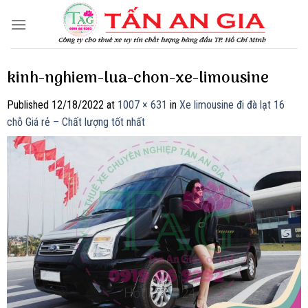
Skip
to
content
kinh-nghiem-lua-chon-xe-limousine
Published
12/18/2022
at
1007 × 631
in
Xe limousine đi đà lạt 16
chỗ Giá rẻ – Chất lượng tốt nhất