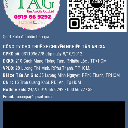
Quét Zalo để nhận báo giá
CÔNG TY CHO THUÊ XE CHUYÊN NGHIỆP TẤN AN GIA
GPKD số:
0311996778 cấp ngày 8/10/2012.
ĐKKD:
210 Cách Mạng Tháng Tám, P.Nhiêu Lộc , TP>HCM,
VPĐD:
28 Lương Thế Vinh, P.Phú Thạnh, TP.HCM.
Bãi xe Tấn An Gia:
35 Lương Minh Nguyệt, P.Phú Thạnh, TP.HCM.
CN 1:
15 Trần Quang Khải, P.Dĩ An , Tp.HCM
Hotline zalo 24/7:
0919 66 9292 - 090.66.777.38
Email:
tanangia@gmail.com