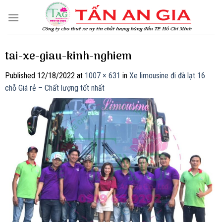
Skip
to
content
tai-xe-giau-kinh-nghiem
Published
12/18/2022
at
1007 × 631
in
Xe limousine đi đà lạt 16
chỗ Giá rẻ – Chất lượng tốt nhất