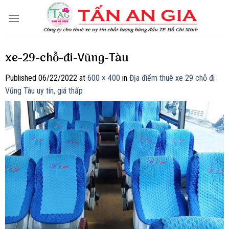
Skip
to
content
xe-29-chỗ-đi-Vũng-Tàu
Published
06/22/2022
at
600 × 400
in
Địa điểm thuê xe 29 chỗ đi
Vũng Tàu uy tín, giá thấp