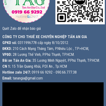
Quét Zalo để nhận báo giá
CÔNG TY CHO THUÊ XE CHUYÊN NGHIỆP TẤN AN GIA
GPKD số:
0311996778 cấp ngày 8/10/2012.
ĐKKD:
210 Cách Mạng Tháng Tám, P.Nhiêu Lộc , TP>HCM,
VPĐD:
28 Lương Thế Vinh, P.Phú Thạnh, TP.HCM.
Bãi xe Tấn An Gia:
35 Lương Minh Nguyệt, P.Phú Thạnh, TP.HCM.
CN 1:
15 Trần Quang Khải, P.Dĩ An , Tp.HCM
Hotline zalo 24/7:
0919 66 9292 - 090.66.777.38
Email:
tanangia@gmail.com