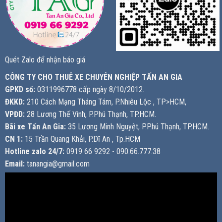
Quét Zalo để nhận báo giá
CÔNG TY CHO THUÊ XE CHUYÊN NGHIỆP TẤN AN GIA
GPKD số:
0311996778 cấp ngày 8/10/2012.
ĐKKD:
210 Cách Mạng Tháng Tám, P.Nhiêu Lộc , TP>HCM,
VPĐD:
28 Lương Thế Vinh, P.Phú Thạnh, TP.HCM.
Bãi xe Tấn An Gia:
35 Lương Minh Nguyệt, P.Phú Thạnh, TP.HCM.
CN 1:
15 Trần Quang Khải, P.Dĩ An , Tp.HCM
Hotline zalo 24/7:
0919 66 9292 - 090.66.777.38
Email:
tanangia@gmail.com