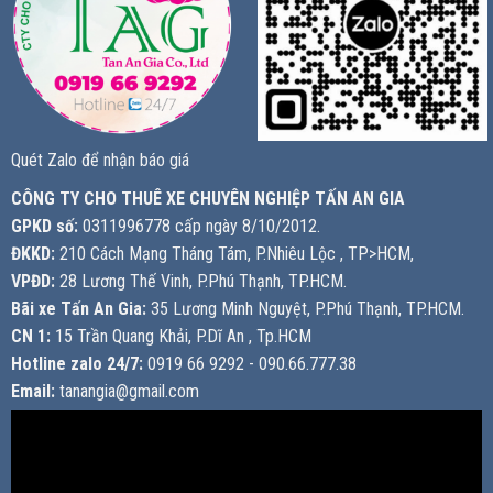
Quét Zalo để nhận báo giá
CÔNG TY CHO THUÊ XE CHUYÊN NGHIỆP TẤN AN GIA
GPKD số:
0311996778 cấp ngày 8/10/2012.
ĐKKD:
210 Cách Mạng Tháng Tám, P.Nhiêu Lộc , TP>HCM,
VPĐD:
28 Lương Thế Vinh, P.Phú Thạnh, TP.HCM.
Bãi xe Tấn An Gia:
35 Lương Minh Nguyệt, P.Phú Thạnh, TP.HCM.
CN 1:
15 Trần Quang Khải, P.Dĩ An , Tp.HCM
Hotline zalo 24/7:
0919 66 9292 - 090.66.777.38
Email:
tanangia@gmail.com