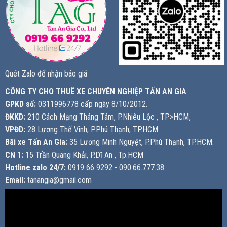
Quét Zalo để nhận báo giá
CÔNG TY CHO THUÊ XE CHUYÊN NGHIỆP TẤN AN GIA
GPKD số:
0311996778 cấp ngày 8/10/2012.
ĐKKD:
210 Cách Mạng Tháng Tám, P.Nhiêu Lộc , TP>HCM,
VPĐD:
28 Lương Thế Vinh, P.Phú Thạnh, TP.HCM.
Bãi xe Tấn An Gia:
35 Lương Minh Nguyệt, P.Phú Thạnh, TP.HCM.
CN 1:
15 Trần Quang Khải, P.Dĩ An , Tp.HCM
Hotline zalo 24/7:
0919 66 9292 - 090.66.777.38
Email:
tanangia@gmail.com