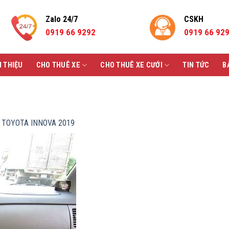
Zalo 24/7
CSKH
0919 66 9292
0919 66 92
I THIỆU
CHO THUÊ XE
CHO THUÊ XE CƯỚI
TIN TỨC
B
 TOYOTA INNOVA 2019