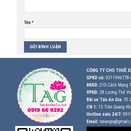
Tên
*
CÔNG TY CHO THUÊ X
GPKD số:
0311996778 c
ĐKKD:
210 Cách Mạng T
VPĐD:
28 Lương Thế Vin
Bãi xe Tấn An Gia:
35 L
CN 1:
15 Trần Quang Khả
Hotline zalo 24/7:
0919
Email:
tanangia@gmail.