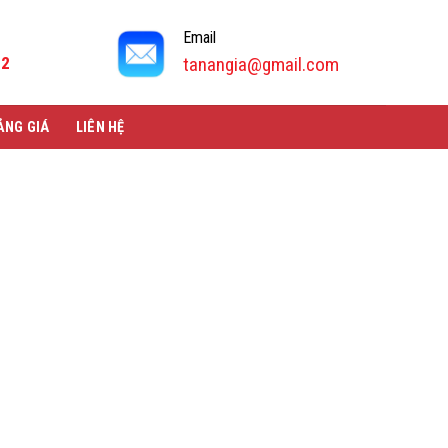
Email
92
tanangia@gmail.com
ẢNG GIÁ
LIÊN HỆ