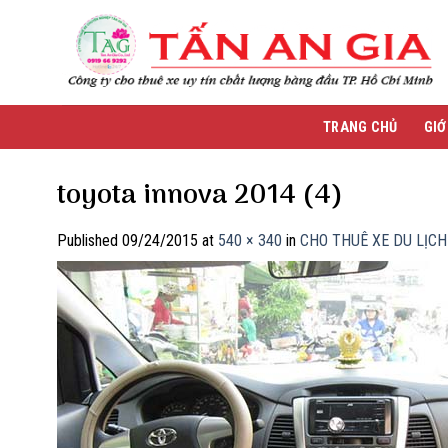
Skip
to
content
TRANG CHỦ
GIỚ
toyota innova 2014 (4)
Published
09/24/2015
at
540 × 340
in
CHO THUÊ XE DU LỊCH