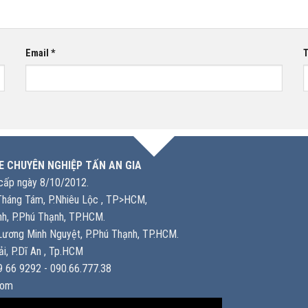
Email
*
T
E CHUYÊN NGHIỆP TẤN AN GIA
ấp ngày 8/10/2012.
háng Tám, P.Nhiêu Lộc , TP>HCM,
h, P.Phú Thạnh, TP.HCM.
ương Minh Nguyệt, P.Phú Thạnh, TP.HCM.
i, P.Dĩ An , Tp.HCM
 66 9292 - 090.66.777.38
com