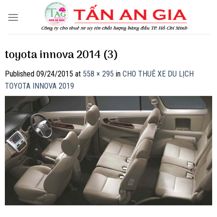
Skip
to
content
toyota innova 2014 (3)
Published
09/24/2015
at
558 × 295
in
CHO THUÊ XE DU LỊCH
TOYOTA INNOVA 2019