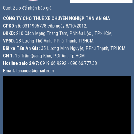
Quét Zalo để nhận báo giá
CÔNG TY CHO THUÊ XE CHUYÊN NGHIỆP TẤN AN GIA
GPKD số:
0311996778 cấp ngày 8/10/2012.
ĐKKD:
210 Cách Mạng Tháng Tám, P.Nhiêu Lộc , TP>HCM,
VPĐD:
28 Lương Thế Vinh, P.Phú Thạnh, TP.HCM.
Bãi xe Tấn An Gia:
35 Lương Minh Nguyệt, P.Phú Thạnh, TP.HCM.
CN 1:
15 Trần Quang Khải, P.Dĩ An , Tp.HCM
Hotline zalo 24/7:
0919 66 9292 - 090.66.777.38
Email:
tanangia@gmail.com