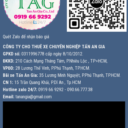
Quét Zalo để nhận báo giá
CÔNG TY CHO THUÊ XE CHUYÊN NGHIỆP TẤN AN GIA
GPKD số:
0311996778 cấp ngày 8/10/2012.
ĐKKD:
210 Cách Mạng Tháng Tám, P.Nhiêu Lộc , TP>HCM,
VPĐD:
28 Lương Thế Vinh, P.Phú Thạnh, TP.HCM.
Bãi xe Tấn An Gia:
35 Lương Minh Nguyệt, P.Phú Thạnh, TP.HCM.
CN 1:
15 Trần Quang Khải, P.Dĩ An , Tp.HCM
Hotline zalo 24/7:
0919 66 9292 - 090.66.777.38
Email:
tanangia@gmail.com