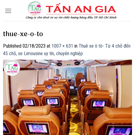
Skip
to
content
thue-xe-o-to
Published
02/18/2023
at
1007 × 631
in
Thuê xe ô tô- Từ 4 chỗ đến
45 chỗ, xe Limousine uy tín, chuyên nghiệp