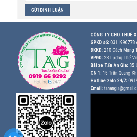
CÔNG TY CHO THUÊ X
GPKD số:
0311996778 c
ĐKKD:
210 Cách Mạng T
VPĐD:
28 Lương Thế Vin
Bãi xe Tấn An Gia:
35 L
CN 1:
15 Trần Quang Khả
Hotline zalo 24/7:
0919
Email:
tanangia@gmail.