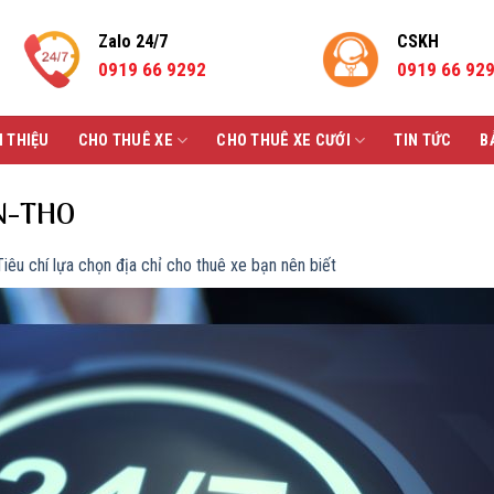
Zalo 24/7
CSKH
0919 66 9292
0919 66 92
I THIỆU
CHO THUÊ XE
CHO THUÊ XE CƯỚI
TIN TỨC
B
N-THO
êu chí lựa chọn địa chỉ cho thuê xe bạn nên biết