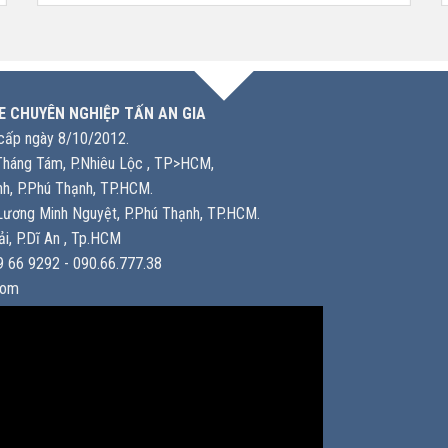
E CHUYÊN NGHIỆP TẤN AN GIA
ấp ngày 8/10/2012.
háng Tám, P.Nhiêu Lộc , TP>HCM,
h, P.Phú Thạnh, TP.HCM.
ương Minh Nguyệt, P.Phú Thạnh, TP.HCM.
i, P.Dĩ An , Tp.HCM
 66 9292 - 090.66.777.38
com