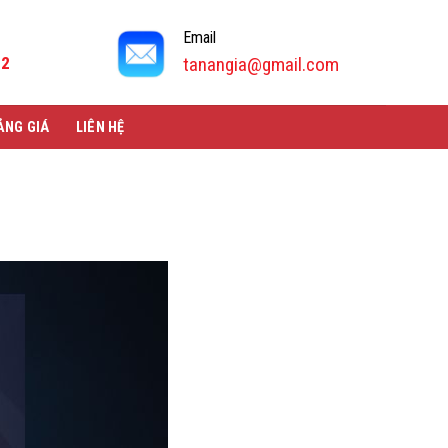
Email
92
tanangia@gmail.com
ẢNG GIÁ
LIÊN HỆ