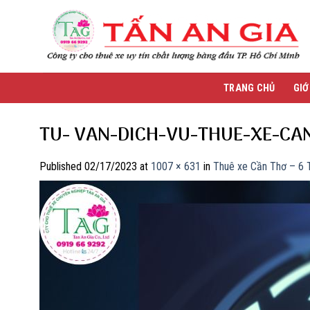
Skip
to
content
TRANG CHỦ
GIỚ
TU- VAN-DICH-VU-THUE-XE-CA
Published
02/17/2023
at
1007 × 631
in
Thuê xe Cần Thơ – 6 Ti