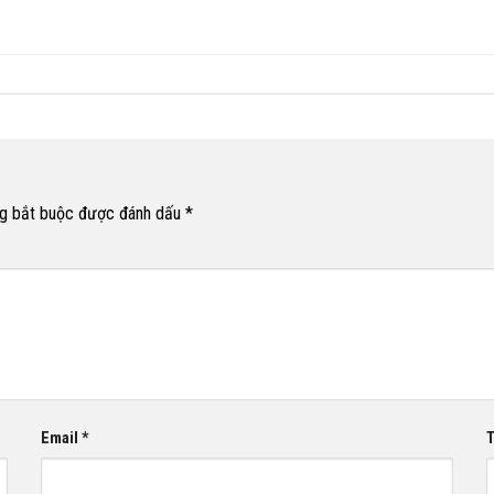
g bắt buộc được đánh dấu
*
Email
*
T