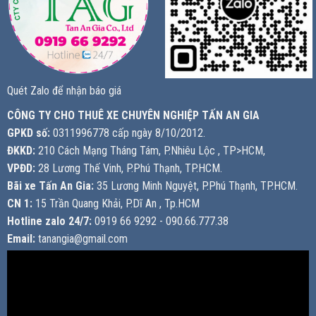
Quét Zalo để nhận báo giá
CÔNG TY CHO THUÊ XE CHUYÊN NGHIỆP TẤN AN GIA
GPKD số:
0311996778 cấp ngày 8/10/2012.
ĐKKD:
210 Cách Mạng Tháng Tám, P.Nhiêu Lộc , TP>HCM,
VPĐD:
28 Lương Thế Vinh, P.Phú Thạnh, TP.HCM.
Bãi xe Tấn An Gia:
35 Lương Minh Nguyệt, P.Phú Thạnh, TP.HCM.
CN 1:
15 Trần Quang Khải, P.Dĩ An , Tp.HCM
Hotline zalo 24/7:
0919 66 9292 - 090.66.777.38
Email:
tanangia@gmail.com