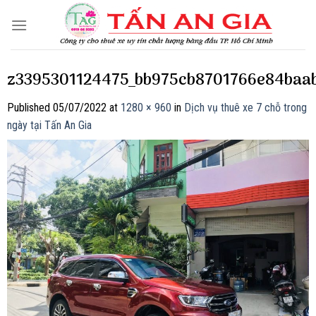
Skip
to
content
z3395301124475_bb975cb8701766e84baa
Published
05/07/2022
at
1280 × 960
in
Dịch vụ thuê xe 7 chỗ trong
ngày tại Tấn An Gia