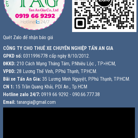
Quét Zalo để nhận báo giá
CÔNG TY CHO THUÊ XE CHUYÊN NGHIỆP TẤN AN GIA
GPKD số:
0311996778 cấp ngày 8/10/2012.
ĐKKD:
210 Cách Mạng Tháng Tám, P.Nhiêu Lộc , TP>HCM,
VPĐD:
28 Lương Thế Vinh, P.Phú Thạnh, TP.HCM.
Bãi xe Tấn An Gia:
35 Lương Minh Nguyệt, P.Phú Thạnh, TP.HCM.
CN 1:
15 Trần Quang Khải, P.Dĩ An , Tp.HCM
Hotline zalo 24/7:
0919 66 9292 - 090.66.777.38
Email:
tanangia@gmail.com