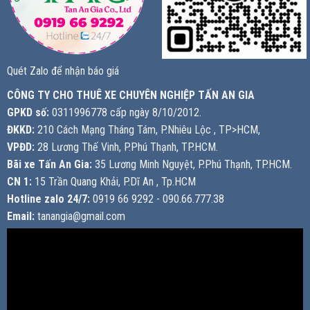
Quét Zalo để nhận báo giá
CÔNG TY CHO THUÊ XE CHUYÊN NGHIỆP TẤN AN GIA
GPKD số:
0311996778 cấp ngày 8/10/2012.
ĐKKD:
210 Cách Mạng Tháng Tám, P.Nhiêu Lộc , TP>HCM,
VPĐD:
28 Lương Thế Vinh, P.Phú Thạnh, TP.HCM.
Bãi xe Tấn An Gia:
35 Lương Minh Nguyệt, P.Phú Thạnh, TP.HCM.
CN 1:
15 Trần Quang Khải, P.Dĩ An , Tp.HCM
Hotline zalo 24/7:
0919 66 9292 - 090.66.777.38
Email:
tanangia@gmail.com