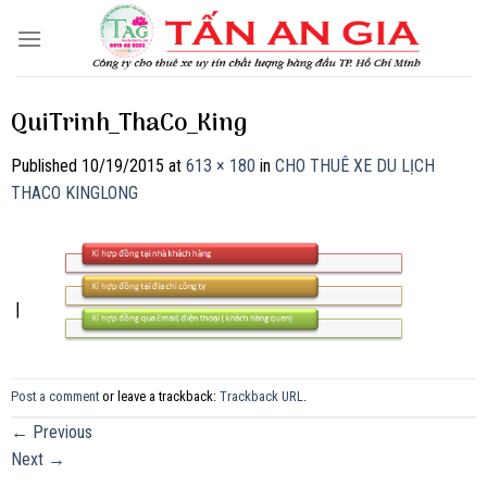
Skip
to
content
QuiTrinh_ThaCo_King
Published
10/19/2015
at
613 × 180
in
CHO THUÊ XE DU LỊCH
THACO KINGLONG
Post a comment
or leave a trackback:
Trackback URL
.
←
Previous
Next
→