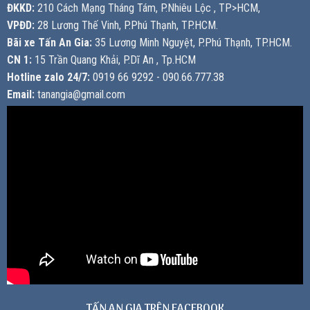
ĐKKD:
210 Cách Mạng Tháng Tám, P.Nhiêu Lộc , TP>HCM,
VPĐD:
28 Lương Thế Vinh, P.Phú Thạnh, TP.HCM.
Bãi xe Tấn An Gia:
35 Lương Minh Nguyệt, P.Phú Thạnh, TP.HCM.
CN 1:
15 Trần Quang Khải, P.Dĩ An , Tp.HCM
Hotline zalo 24/7:
0919 66 9292 - 090.66.777.38
Email:
tanangia@gmail.com
TẤN AN GIA TRÊN FACEBOOK