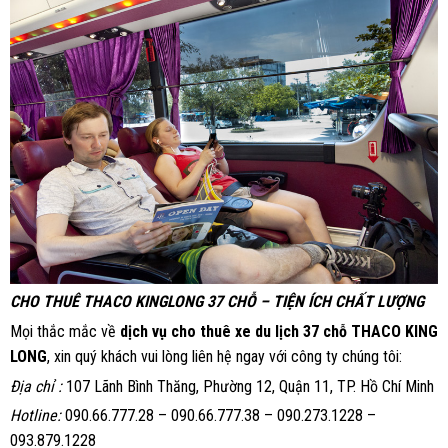
CHO THUÊ THACO KINGLONG 37 CHỖ – TIỆN ÍCH CHẤT LƯỢNG
Mọi thắc mắc về
dịch vụ cho thuê xe du lịch 37 chỗ THACO KING
LONG
, xin quý khách vui lòng liên hệ ngay với công ty chúng tôi:
Địa chỉ :
107 Lãnh Bình Thăng, Phường 12, Quận 11, TP. Hồ Chí Minh
Hotline:
090.66.777.28 – 090.66.777.38 – 090.273.1228 –
093.879.1228