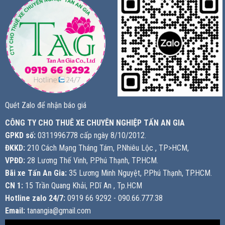
Quét Zalo để nhận báo giá
CÔNG TY CHO THUÊ XE CHUYÊN NGHIỆP TẤN AN GIA
GPKD số:
0311996778 cấp ngày 8/10/2012.
ĐKKD:
210 Cách Mạng Tháng Tám, P.Nhiêu Lộc , TP>HCM,
VPĐD:
28 Lương Thế Vinh, P.Phú Thạnh, TP.HCM.
Bãi xe Tấn An Gia:
35 Lương Minh Nguyệt, P.Phú Thạnh, TP.HCM.
CN 1:
15 Trần Quang Khải, P.Dĩ An , Tp.HCM
Hotline zalo 24/7:
0919 66 9292 - 090.66.777.38
Email:
tanangia@gmail.com