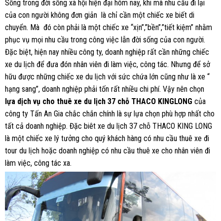
Sống trong đời sống xã hội hiện đại hôm nay, khi mà nhu cầu đi lại
của con người không đơn giản là chỉ cần một chiếc xe biết di
chuyển. Mà đó còn phải là một chiếc xe “xịn”,”bền”,”tiết kiệm” nhằm
phục vụ mọi nhu cầu trong công việc lẫn đời sống của con người.
Đặc biệt, hiện nay nhiều công ty, doanh nghiệp rất cần những chiếc
xe du lịch để đưa đón nhân viên đi làm việc, công tác. Nhưng để sở
hữu được những chiếc xe du lịch với sức chứa lớn cũng như là xe “
hạng sang”, doanh nghiệp phải tốn rất nhiều chi phí. Vậy nên chọn
lựa dịch vụ cho thuê xe du lịch 37 chỗ THACO KINGLONG
của
công ty Tấn An Gia chắc chắn chính là sự lựa chọn phù hợp nhất cho
tất cả doanh nghiệp. Đặc biêt xe du lịch 37 chỗ THACO KING LONG
là một chiếc xe lý tưởng cho quý khách hàng có nhu cầu thuê xe đi
tour du lịch hoặc doanh nghiệp có nhu cầu thuê xe cho nhân viên đi
làm việc, công tác xa.