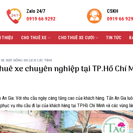
Zalo 24/7
CSKH
0919 66 9292
0919 66 92
I THIỆU
CHO THUÊ XE
CHO THUÊ XE CƯỚI
TIN TỨC
B
 XE HỢP ĐỒNG DU LỊCH CÁC TỈNH
thuê xe chuyên nghiệp tại TP.Hồ Chí 
 An Gia. Với nhu cầu ngày càng tăng cao của khách hàng. Tấn An Gia luô
phục vụ nhu cầu đi lại của khách hàng tại TP.Hồ Chí Minh và các vùng lâ