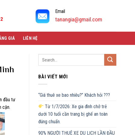
Email
92
tanangia@gmail.com
ẢNG GIÁ
LIÊN HỆ
Minh
BÀI VIẾT MỚI
“Giá thuê xe bao nhiêu?” Khách hỏi ???
n đầu tư
Từ 1/7/2026: Xe gia đình chở trẻ
n cận.
dưới 10 tuổi cần trang bị ghế an toàn
đúng chuẩn.
90% NGƯỜI THUÊ XE DU LỊCH LẦN ĐẦU