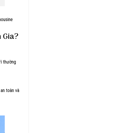
mousine
n Gia?
rì thường
 an toàn và