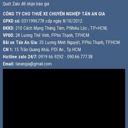
Quét Zalo để nhận báo giá
CÔNG TY CHO THUÊ XE CHUYÊN NGHIỆP TẤN AN GIA
GPKD số:
0311996778 cấp ngày 8/10/2012.
ĐKKD:
210 Cách Mạng Tháng Tám, P.Nhiêu Lộc , TP>HCM,
VPĐD:
28 Lương Thế Vinh, P.Phú Thạnh, TP.HCM.
Bãi xe Tấn An Gia:
35 Lương Minh Nguyệt, P.Phú Thạnh, TP.HCM.
CN 1:
15 Trần Quang Khải, P.Dĩ An , Tp.HCM
Hotline zalo 24/7:
0919 66 9292 - 090.66.777.38
Email:
tanangia@gmail.com