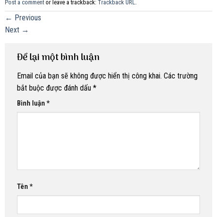
Post a comment
or leave a trackback:
Trackback URL
.
←
Previous
Next
→
Để lại một bình luận
Email của bạn sẽ không được hiển thị công khai.
Các trường
bắt buộc được đánh dấu
*
Bình luận
*
Tên
*