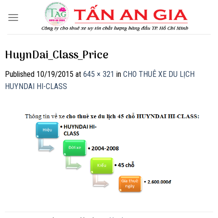
Skip
to
content
HuynDai_Class_Price
Published
10/19/2015
at
645 × 321
in
CHO THUÊ XE DU LỊCH
HUYNDAI HI-CLASS