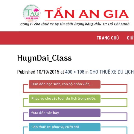
Skip
to
content
TRANG CHỦ
GIỚ
HuynDai_Class
Published
10/19/2015
at
400 × 198
in
CHO THUÊ XE DU LỊCH