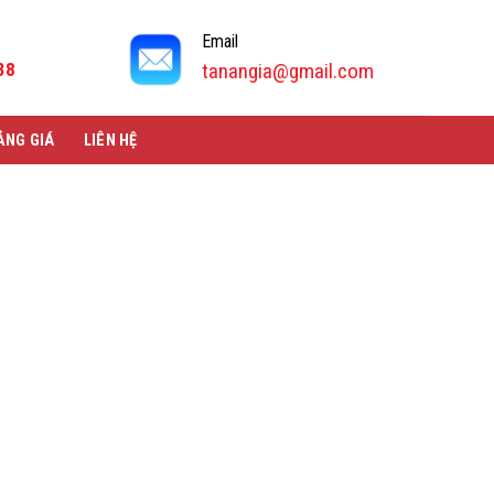
Email
38
tanangia@gmail.com
ẢNG GIÁ
LIÊN HỆ