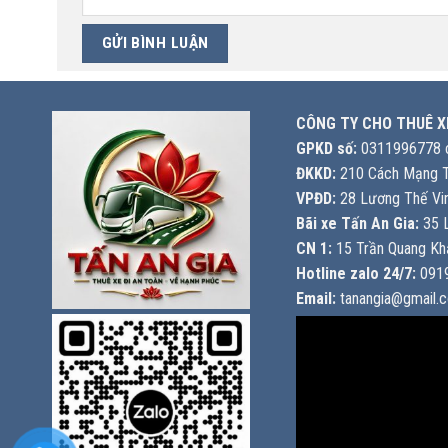
CÔNG TY CHO THUÊ X
GPKD số:
0311996778 c
ĐKKD:
210 Cách Mạng T
VPĐD:
28 Lương Thế Vin
Bãi xe Tấn An Gia:
35 L
CN 1:
15 Trần Quang Khả
Hotline zalo 24/7:
0919
Email:
tanangia@gmail.