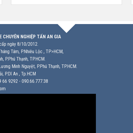
E CHUYÊN NGHIỆP TẤN AN GIA
ấp ngày 8/10/2012.
háng Tám, P.Nhiêu Lộc , TP>HCM,
h, P.Phú Thạnh, TP.HCM.
ương Minh Nguyệt, P.Phú Thạnh, TP.HCM.
i, P.Dĩ An , Tp.HCM
 66 9292 - 090.66.777.38
com