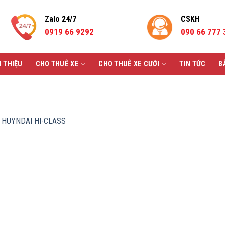
Zalo 24/7
CSKH
0919 66 9292
090 66 777 
I THIỆU
CHO THUÊ XE
CHO THUÊ XE CƯỚI
TIN TỨC
B
 HUYNDAI HI-CLASS