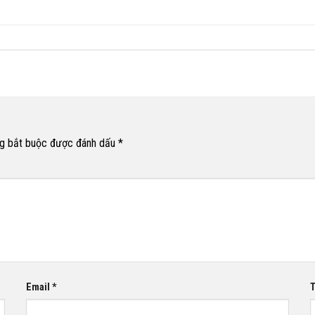
g bắt buộc được đánh dấu
*
Email
*
T