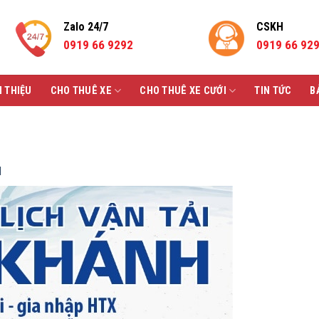
Zalo 24/7
CSKH
0919 66 9292
0919 66 92
I THIỆU
CHO THUÊ XE
CHO THUÊ XE CƯỚI
TIN TỨC
B
H