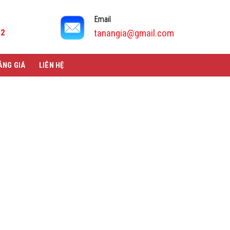
Email
92
tanangia@gmail.com
ẢNG GIÁ
LIÊN HỆ