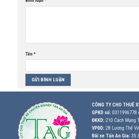
Bình luận
*
Tên
*
CÔNG TY CHO THUÊ X
GPKD số:
0311996778 c
ĐKKD:
210 Cách Mạng T
VPĐD:
28 Lương Thế Vin
Bãi xe Tấn An Gia:
35 L