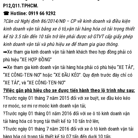
P12,Q11.TPHCM.
☎
Hotline: 0919 66 9292
?
Căn cứ Nghị định 86/2014/NĐ – CP về kinh doanh và điều kiện
kinh doanh vận tải bằng xe ô tô,vận tải hàng hóa có tải trọng thiết
kế từ 3.5 tấn đến 10 tấn trở lên phải được sở GTVT cấp giấy phép
kinh doanh vận tải và phù hiệu xe để tham gia giao thông.
➡Xe tham gia kinh doanh vận tải hành khách theo hợp đồng phải có
phù hiệu “XE HỢP ĐỒNG”
➡Xe tham gia kinh doanh vận tải hàng hóa phải có phù hiệu “XE TẢI”,
“XE CÔNG-TEN-NƠ” hoặc “XE ĐẦU KÉO”. Quy định trước đây chỉ có
“XE TẢI”, và “XE CÔNG-TEN-NƠ”
?
Việc gắn phù hiệu cho xe được tiến hành theo lộ trình như sau:
?Trước ngày 01 tháng 7 năm 2015 đối với xe buýt, xe đầu kéo kéo
rơ moóc, sơ mi rơ moóc kinh doanh vận tải;
?Trước ngày 01 tháng 01 năm 2016 đối với xe ô tô kinh doanh vận
tải hàng hóa có trọng tải thiết kế từ 10 tấn trở lên;
?Trước ngày 01 tháng 7 năm 2016 đối với xe ô tô kinh doanh vận tải
hàng hóa có trọng tải thiết kế từ 07 tấn đến dưới 10 tấn;