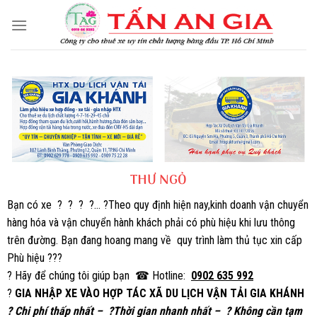
Skip
to
content
THƯ NGỎ
Bạn có xe ? ? ? ?… ?Theo quy định hiện nay,kinh doanh vận chuyển
hàng hóa và vận chuyển hành khách phải có phù hiệu khi lưu thông
trên đường. Bạn đang hoang mang về
quy trình làm thủ tục xin cấp
Phù hiệu ???
? Hãy để chúng tôi giúp bạn ☎ Hotline:
0902 635 992
?
GIA NHẬP XE VÀO HỢP TÁC XÃ DU LỊCH VẬN TẢI GIA KHÁNH
?
Chi phí thấp nhất –
?
Thời gian nhanh nhất –
?
Không cần tạm