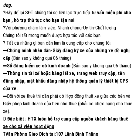
ứng.
?Hãy để lại SĐT chúng tôi sẽ liên lạc trực tiếp
tư vấn miễn phí cho
bạn
, hỗ trợ thủ tục cho bạn tận nơi
?Với phương châm làm việc: Nhanh chóng-Uy tín-Chất lượng
Chúng tôi rất mong muốn được hợp tác với các bạn.
? Tất cả những gì bạn cần làm là cung cấp cho chúng tôi:
➡
Chứng minh nhân dân-Giấy đăng ký xe của những xe đề nghị
cấp
(Bản sao y không quá 06 tháng)
➡
Sổ đăng kiểm xe có kinh doanh
(Bản sao y không quá 06 tháng)
➡
Thông tin tài xế hoặc bằng lái xe, trang web truy cập, tên
đăng nhập, mật khẩu đăng nhập hệ thống quản lý thiết bị GPS
của xe.
➡Đối với xe thuê thì cần phải có Hợp đồng thuê xe giữa các bên và
Giấy phép kinh doanh của bên cho thuê (phải có chức năng cho thuê
xe).
D
Đặc biệt
: HTX luôn hỗ trợ cung cấp nguồn khách hàng thuê
xe cho xã viên hoạt động
.
?
Văn Phòng Giao Dịch tại:107 Lãnh Binh Thăng