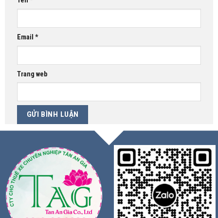
Tên
*
Email
*
Trang web