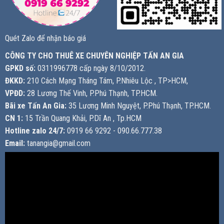
Quét Zalo để nhận báo giá
CÔNG TY CHO THUÊ XE CHUYÊN NGHIỆP TẤN AN GIA
GPKD số:
0311996778 cấp ngày 8/10/2012.
ĐKKD:
210 Cách Mạng Tháng Tám, P.Nhiêu Lộc , TP>HCM,
VPĐD:
28 Lương Thế Vinh, P.Phú Thạnh, TP.HCM.
Bãi xe Tấn An Gia:
35 Lương Minh Nguyệt, P.Phú Thạnh, TP.HCM.
CN 1:
15 Trần Quang Khải, P.Dĩ An , Tp.HCM
Hotline zalo 24/7:
0919 66 9292 - 090.66.777.38
Email:
tanangia@gmail.com