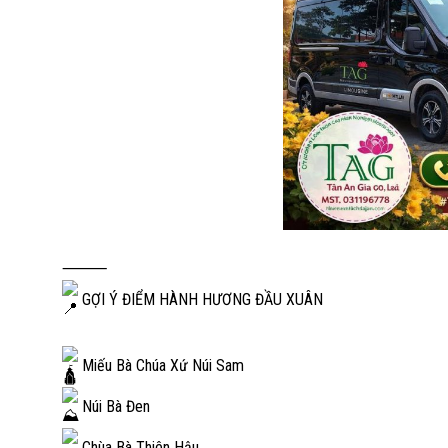
⸻
GỢI Ý ĐIỂM HÀNH HƯƠNG ĐẦU XUÂN
Miếu Bà Chúa Xứ Núi Sam
Núi Bà Đen
Chùa Bà Thiên Hậu