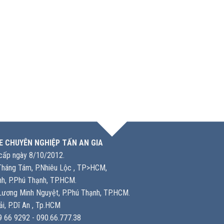
E CHUYÊN NGHIỆP TẤN AN GIA
ấp ngày 8/10/2012.
háng Tám, P.Nhiêu Lộc , TP>HCM,
h, P.Phú Thạnh, TP.HCM.
ương Minh Nguyệt, P.Phú Thạnh, TP.HCM.
i, P.Dĩ An , Tp.HCM
 66 9292 - 090.66.777.38