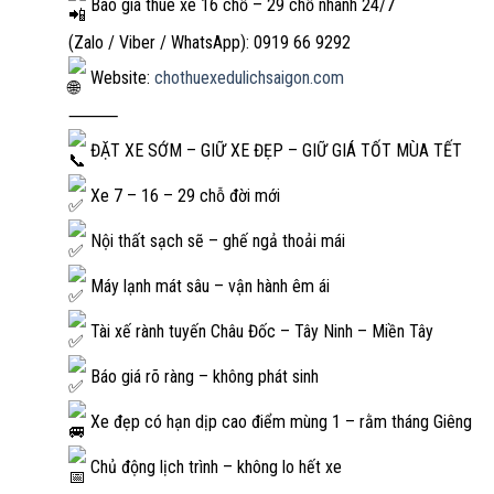
Báo giá thuê xe 16 chỗ – 29 chỗ nhanh 24/7
(Zalo / Viber / WhatsApp): 0919 66 9292
Website:
chothuexedulichsaigon.com
⸻
ĐẶT XE SỚM – GIỮ XE ĐẸP – GIỮ GIÁ TỐT MÙA TẾT
Xe 7 – 16 – 29 chỗ đời mới
Nội thất sạch sẽ – ghế ngả thoải mái
Máy lạnh mát sâu – vận hành êm ái
Tài xế rành tuyến Châu Đốc – Tây Ninh – Miền Tây
Báo giá rõ ràng – không phát sinh
Xe đẹp có hạn dịp cao điểm mùng 1 – rằm tháng Giêng
Chủ động lịch trình – không lo hết xe