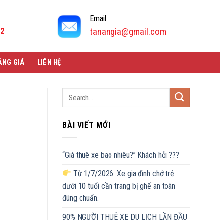
Email
92
tanangia@gmail.com
ẢNG GIÁ
LIÊN HỆ
BÀI VIẾT MỚI
“Giá thuê xe bao nhiêu?” Khách hỏi ???
Từ 1/7/2026: Xe gia đình chở trẻ
dưới 10 tuổi cần trang bị ghế an toàn
đúng chuẩn.
90% NGƯỜI THUÊ XE DU LỊCH LẦN ĐẦU