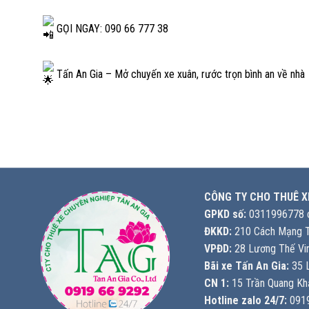
GỌI NGAY: 090 66 777 38
Tấn An Gia – Mở chuyến xe xuân, rước trọn bình an về nhà
CÔNG TY CHO THUÊ X
GPKD số:
0311996778 c
ĐKKD:
210 Cách Mạng T
VPĐD:
28 Lương Thế Vin
Bãi xe Tấn An Gia:
35 L
CN 1:
15 Trần Quang Khả
Hotline zalo 24/7:
0919