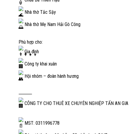
Nhà thờ Tắc Sậy
Nhà thờ Mẹ Nam Hải Gò Công
Phù hợp cho:
Gia đình
Công ty khai xuân
Hội nhóm – đoàn hành hương
⸻
CÔNG TY CHO THUÊ XE CHUYÊN NGHIỆP TẤN AN GIA
MST: 0311996778