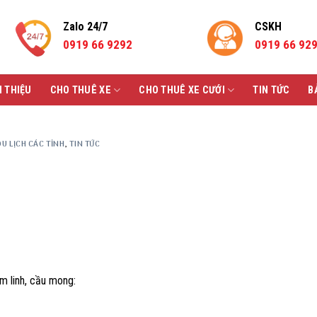
Zalo 24/7
CSKH
0919 66 9292
0919 66 92
I THIỆU
CHO THUÊ XE
CHO THUÊ XE CƯỚI
TIN TỨC
B
U LỊCH CÁC TỈNH
,
TIN TỨC
m linh, cầu mong: