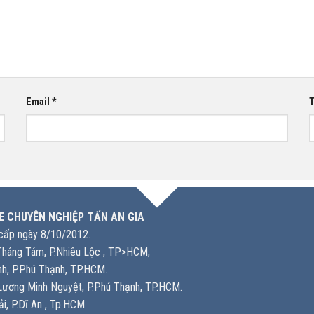
Email
*
T
E CHUYÊN NGHIỆP TẤN AN GIA
ấp ngày 8/10/2012.
háng Tám, P.Nhiêu Lộc , TP>HCM,
h, P.Phú Thạnh, TP.HCM.
ương Minh Nguyệt, P.Phú Thạnh, TP.HCM.
i, P.Dĩ An , Tp.HCM