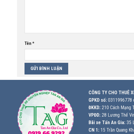
Tên
*
CÔNG TY CHO THUÊ X
GPKD số:
0311996778 c
ĐKKD:
210 Cách Mạng T
VPĐD:
28 Lương Thế Vin
Bãi xe Tấn An Gia:
35 L
CN 1:
15 Trần Quang Khả