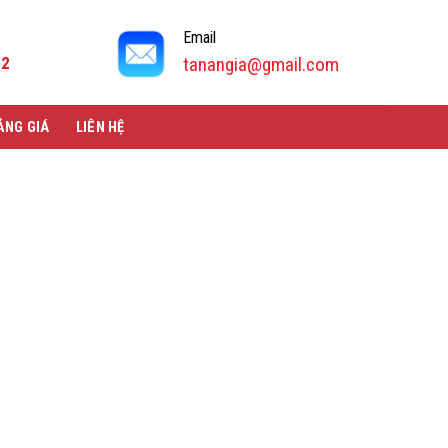
Email
92
tanangia@gmail.com
ẢNG GIÁ
LIÊN HỆ