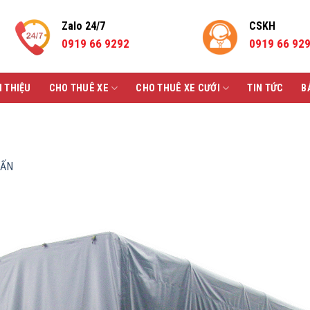
Zalo 24/7
CSKH
0919 66 9292
0919 66 92
I THIỆU
CHO THUÊ XE
CHO THUÊ XE CƯỚI
TIN TỨC
B
TẤN