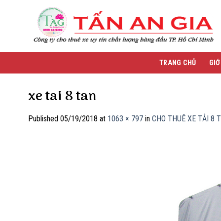
Skip
to
content
TRANG CHỦ
GIỚ
xe tai 8 tan
Published
05/19/2018
at
1063 × 797
in
CHO THUÊ XE TẢI 8 