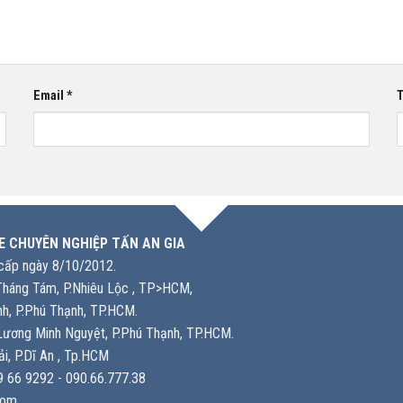
Email
*
T
E CHUYÊN NGHIỆP TẤN AN GIA
ấp ngày 8/10/2012.
háng Tám, P.Nhiêu Lộc , TP>HCM,
h, P.Phú Thạnh, TP.HCM.
ương Minh Nguyệt, P.Phú Thạnh, TP.HCM.
i, P.Dĩ An , Tp.HCM
 66 9292 - 090.66.777.38
com