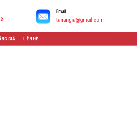
Email
92
tanangia@gmail.com
ẢNG GIÁ
LIÊN HỆ