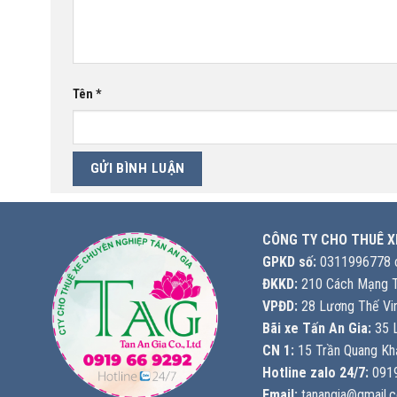
Tên
*
CÔNG TY CHO THUÊ X
GPKD số:
0311996778 c
ĐKKD:
210 Cách Mạng T
VPĐD:
28 Lương Thế Vin
Bãi xe Tấn An Gia:
35 L
CN 1:
15 Trần Quang Khả
Hotline zalo 24/7:
0919
Email:
tanangia@gmail.