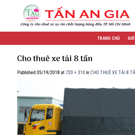
Skip
to
content
TRANG CHỦ
GIỚ
Cho thuê xe tải 8 tấn
Published
05/19/2018
at
720 × 310
in
CHO THUÊ XE TẢI 8 T