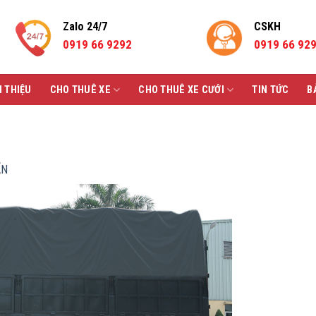
Zalo 24/7
CSKH
0919 66 9292
0919 66 92
I THIỆU
CHO THUÊ XE
CHO THUÊ XE CƯỚI
TIN TỨC
B
ẤN