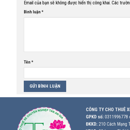
Email của bạn sẽ không được hiển thị công khai.
Các trườn
Bình luận
*
Tên
*
CÔNG TY CHO THUÊ X
GPKD số:
0311996778 c
ĐKKD:
210 Cách Mạng T