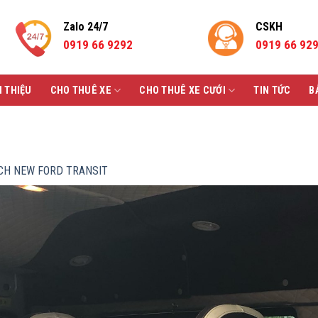
Zalo 24/7
CSKH
0919 66 9292
0919 66 92
I THIỆU
CHO THUÊ XE
CHO THUÊ XE CƯỚI
TIN TỨC
B
ỊCH NEW FORD TRANSIT