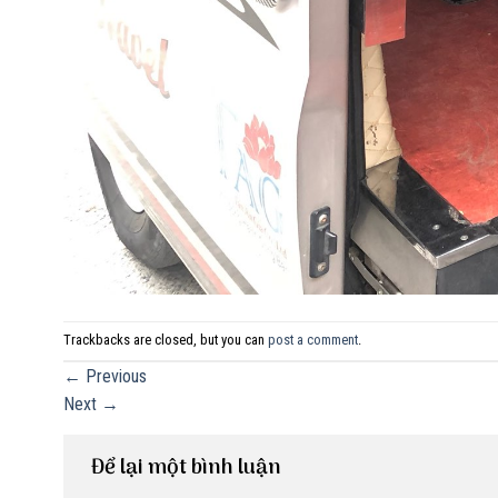
Trackbacks are closed, but you can
post a comment
.
←
Previous
Next
→
Để lại một bình luận