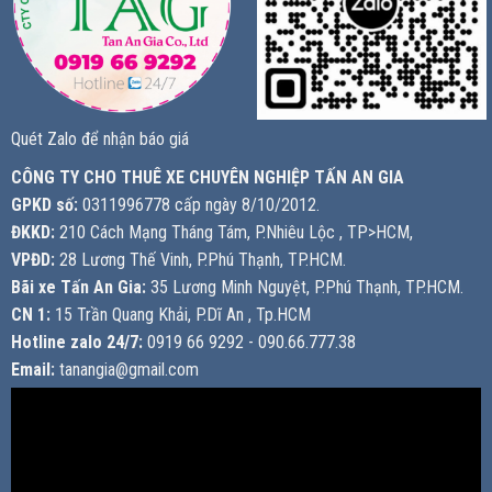
Quét Zalo để nhận báo giá
CÔNG TY CHO THUÊ XE CHUYÊN NGHIỆP TẤN AN GIA
GPKD số:
0311996778 cấp ngày 8/10/2012.
ĐKKD:
210 Cách Mạng Tháng Tám, P.Nhiêu Lộc , TP>HCM,
VPĐD:
28 Lương Thế Vinh, P.Phú Thạnh, TP.HCM.
Bãi xe Tấn An Gia:
35 Lương Minh Nguyệt, P.Phú Thạnh, TP.HCM.
CN 1:
15 Trần Quang Khải, P.Dĩ An , Tp.HCM
Hotline zalo 24/7:
0919 66 9292 - 090.66.777.38
Email:
tanangia@gmail.com