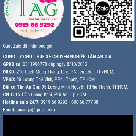
Quét Zalo để nhận báo giá
CÔNG TY CHO THUÊ XE CHUYÊN NGHIỆP TẤN AN GIA
GPKD số:
0311996778 cấp ngày 8/10/2012.
ĐKKD:
210 Cách Mạng Tháng Tám, P.Nhiêu Lộc , TP>HCM,
VPĐD:
28 Lương Thế Vinh, P.Phú Thạnh, TP.HCM.
Bãi xe Tấn An Gia:
35 Lương Minh Nguyệt, P.Phú Thạnh, TP.HCM.
CN 1:
15 Trần Quang Khải, P.Dĩ An , Tp.HCM
Hotline zalo 24/7:
0919 66 9292 - 090.66.777.38
Email:
tanangia@gmail.com