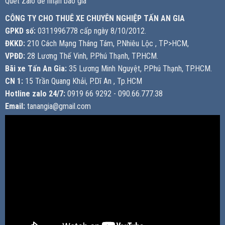
Quét Zalo để nhận báo giá
CÔNG TY CHO THUÊ XE CHUYÊN NGHIỆP TẤN AN GIA
GPKD số:
0311996778 cấp ngày 8/10/2012.
ĐKKD:
210 Cách Mạng Tháng Tám, P.Nhiêu Lộc , TP>HCM,
VPĐD:
28 Lương Thế Vinh, P.Phú Thạnh, TP.HCM.
Bãi xe Tấn An Gia:
35 Lương Minh Nguyệt, P.Phú Thạnh, TP.HCM.
CN 1:
15 Trần Quang Khải, P.Dĩ An , Tp.HCM
Hotline zalo 24/7:
0919 66 9292 - 090.66.777.38
Email:
tanangia@gmail.com