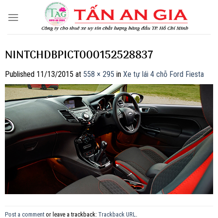
Skip
to
content
NINTCHDBPICT000152528837
Published
11/13/2015
at
558 × 295
in
Xe tự lái 4 chỗ Ford Fiesta
Post a comment
or leave a trackback:
Trackback URL
.