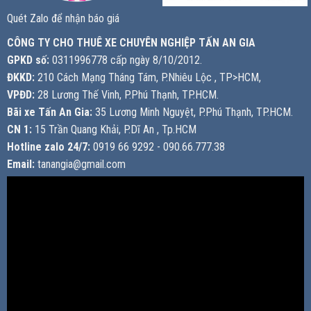
Quét Zalo để nhận báo giá
CÔNG TY CHO THUÊ XE CHUYÊN NGHIỆP TẤN AN GIA
GPKD số:
0311996778 cấp ngày 8/10/2012.
ĐKKD:
210 Cách Mạng Tháng Tám, P.Nhiêu Lộc , TP>HCM,
VPĐD:
28 Lương Thế Vinh, P.Phú Thạnh, TP.HCM.
Bãi xe Tấn An Gia:
35 Lương Minh Nguyệt, P.Phú Thạnh, TP.HCM.
CN 1:
15 Trần Quang Khải, P.Dĩ An , Tp.HCM
Hotline zalo 24/7:
0919 66 9292 - 090.66.777.38
Email:
tanangia@gmail.com