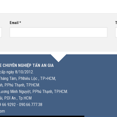
Email
*
T
E CHUYÊN NGHIỆP TẤN AN GIA
ấp ngày 8/10/2012.
háng Tám, P.Nhiêu Lộc , TP>HCM,
h, P.Phú Thạnh, TP.HCM.
ương Minh Nguyệt, P.Phú Thạnh, TP.HCM.
i, P.Dĩ An , Tp.HCM
 66 9292 - 090.66.777.38
com