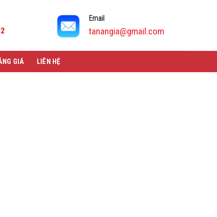
Email
92
tanangia@gmail.com
ẢNG GIÁ
LIÊN HỆ