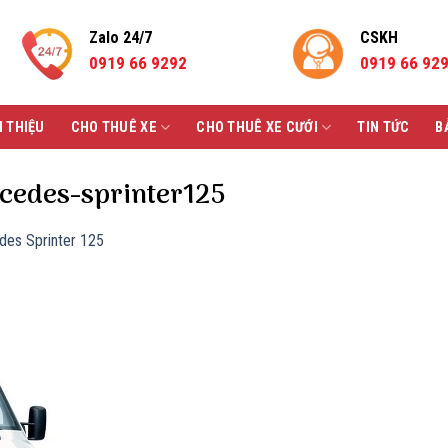
Zalo 24/7
CSKH
0919 66 9292
0919 66 92
I THIỆU
CHO THUÊ XE
CHO THUÊ XE CƯỚI
TIN TỨC
B
cedes-sprinter125
des Sprinter 125