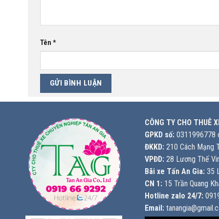
Tên
*
CÔNG TY CHO THUÊ X
GPKD số:
0311996778 c
ĐKKD:
210 Cách Mạng T
VPĐD:
28 Lương Thế Vin
Bãi xe Tấn An Gia:
35 L
CN 1:
15 Trần Quang Khả
Hotline zalo 24/7:
0919
Email:
tanangia@gmail.