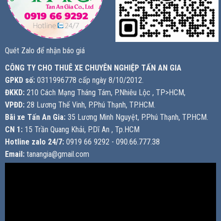
Quét Zalo để nhận báo giá
CÔNG TY CHO THUÊ XE CHUYÊN NGHIỆP TẤN AN GIA
GPKD số:
0311996778 cấp ngày 8/10/2012.
ĐKKD:
210 Cách Mạng Tháng Tám, P.Nhiêu Lộc , TP>HCM,
VPĐD:
28 Lương Thế Vinh, P.Phú Thạnh, TP.HCM.
Bãi xe Tấn An Gia:
35 Lương Minh Nguyệt, P.Phú Thạnh, TP.HCM.
CN 1:
15 Trần Quang Khải, P.Dĩ An , Tp.HCM
Hotline zalo 24/7:
0919 66 9292 - 090.66.777.38
Email:
tanangia@gmail.com