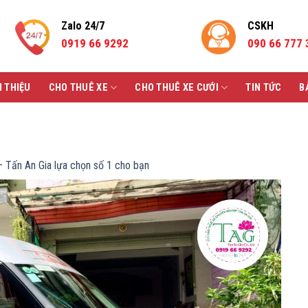
Zalo 24/7
CSKH
0919 66 9292
090 66 777 
I THIỆU
CHO THUÊ XE
CHO THUÊ XE CƯỚI
TIN TỨC
B
– Tấn An Gia lựa chọn số 1 cho bạn