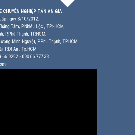
E CHUYÊN NGHIỆP TẤN AN GIA
ấp ngày 8/10/2012.
háng Tám, P.Nhiêu Lộc , TP>HCM,
h, P.Phú Thạnh, TP.HCM.
ương Minh Nguyệt, P.Phú Thạnh, TP.HCM.
i, P.Dĩ An , Tp.HCM
 66 9292 - 090.66.777.38
com