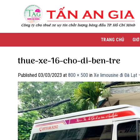
Skip
to
content
TRANG CHỦ
GIỚ
thue-xe-16-cho-di-ben-tre
Published
03/03/2023
at
800 × 500
in
Xe limousine đi Đà Lạt 