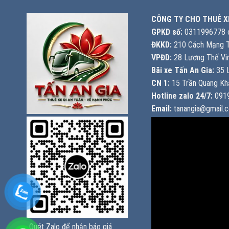
CÔNG TY CHO THUÊ X
GPKD số:
0311996778 c
ĐKKD:
210 Cách Mạng T
VPĐD:
28 Lương Thế Vin
Bãi xe Tấn An Gia:
35 L
CN 1:
15 Trần Quang Khả
Hotline zalo 24/7:
0919
Email:
tanangia@gmail.
Quét Zalo để nhận báo giá