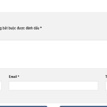
g bắt buộc được đánh dấu
*
Email
*
T