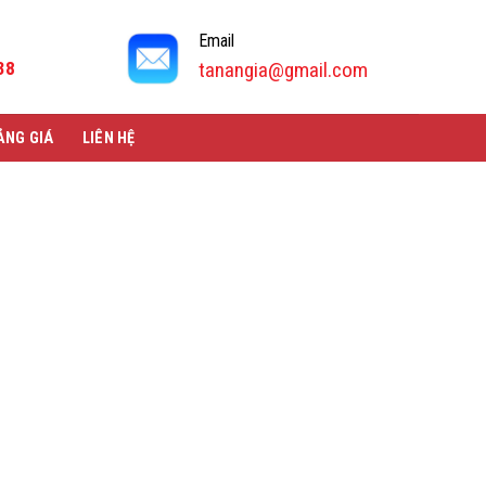
Email
38
tanangia@gmail.com
ẢNG GIÁ
LIÊN HỆ