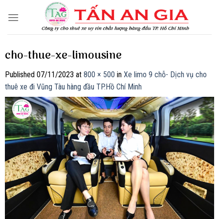
Skip
to
content
cho-thue-xe-limousine
Published
07/11/2023
at
800 × 500
in
Xe limo 9 chỗ- Dịch vụ cho
thuê xe đi Vũng Tàu hàng đầu TP.Hồ Chí Minh