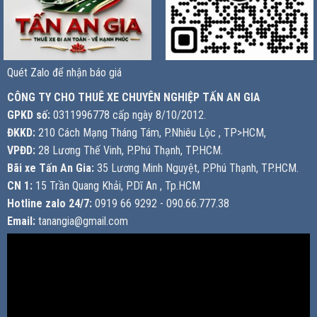
Quét Zalo để nhận báo giá
CÔNG TY CHO THUÊ XE CHUYÊN NGHIỆP TẤN AN GIA
GPKD số:
0311996778 cấp ngày 8/10/2012.
ĐKKD:
210 Cách Mạng Tháng Tám, P.Nhiêu Lộc , TP>HCM,
VPĐD:
28 Lương Thế Vinh, P.Phú Thạnh, TP.HCM.
Bãi xe Tấn An Gia:
35 Lương Minh Nguyệt, P.Phú Thạnh, TP.HCM.
CN 1:
15 Trần Quang Khải, P.Dĩ An , Tp.HCM
Hotline zalo 24/7:
0919 66 9292 - 090.66.777.38
Email:
tanangia@gmail.com