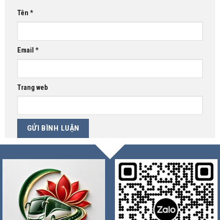
Tên
*
Email
*
Trang web