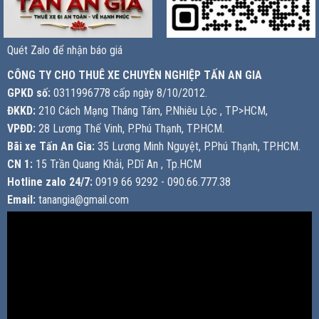
Quét Zalo để nhận báo giá
CÔNG TY CHO THUÊ XE CHUYÊN NGHIỆP TẤN AN GIA
GPKD số:
0311996778 cấp ngày 8/10/2012.
ĐKKD:
210 Cách Mạng Tháng Tám, P.Nhiêu Lộc , TP>HCM,
VPĐD:
28 Lương Thế Vinh, P.Phú Thạnh, TP.HCM.
Bãi xe Tấn An Gia:
35 Lương Minh Nguyệt, P.Phú Thạnh, TP.HCM.
CN 1:
15 Trần Quang Khải, P.Dĩ An , Tp.HCM
Hotline zalo 24/7:
0919 66 9292 - 090.66.777.38
Email:
tanangia@gmail.com