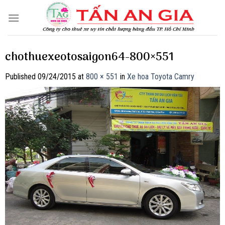
Skip
to
content
chothuexeotosaigon64-800×551
Published
09/24/2015
at
800 × 551
in
Xe hoa Toyota Camry