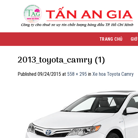
Skip
to
content
TRANG CHỦ
GIỚ
2013_toyota_camry (1)
Published
09/24/2015
at
558 × 295
in
Xe hoa Toyota Camry