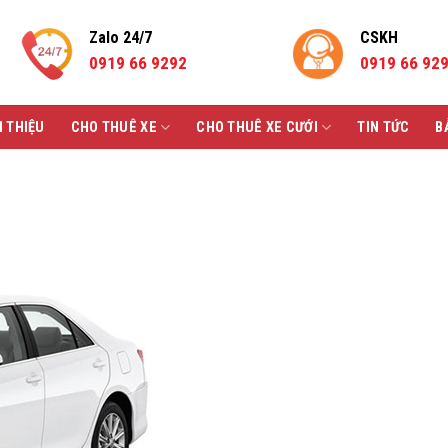
Zalo 24/7
CSKH
0919 66 9292
0919 66 92
I THIỆU
CHO THUÊ XE
CHO THUÊ XE CƯỚI
TIN TỨC
B