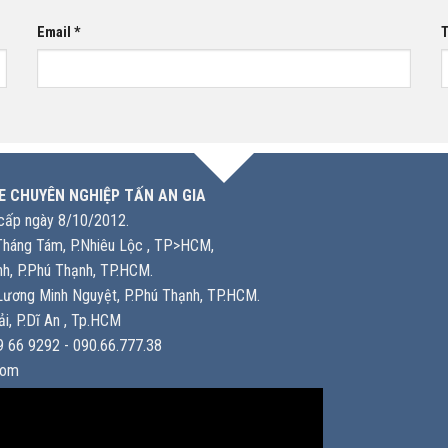
Email
*
T
E CHUYÊN NGHIỆP TẤN AN GIA
ấp ngày 8/10/2012.
háng Tám, P.Nhiêu Lộc , TP>HCM,
h, P.Phú Thạnh, TP.HCM.
ương Minh Nguyệt, P.Phú Thạnh, TP.HCM.
i, P.Dĩ An , Tp.HCM
 66 9292 - 090.66.777.38
com