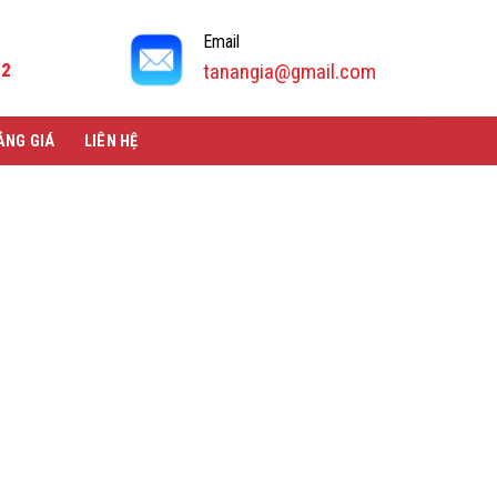
Email
92
tanangia@gmail.com
ẢNG GIÁ
LIÊN HỆ