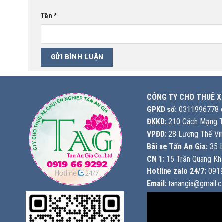
Tên
*
CÔNG TY CHO THUÊ X
GPKD số:
0311996778 c
ĐKKD:
210 Cách Mạng T
VPĐD:
28 Lương Thế Vin
Bãi xe Tấn An Gia:
35 L
CN 1:
15 Trần Quang Khả
Hotline zalo 24/7:
0919
Email:
tanangia@gmail.