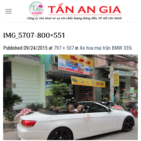
Skip
to
content
IMG_5707-800×551
Published
09/24/2015
at
797 × 507
in
Xe hoa mui trần BMW 335i