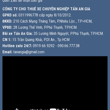
Quét Zalo để nhận báo giá
CÔNG TY CHO THUÊ XE CHUYÊN NGHIỆP TẤN AN GIA
GPKD số:
0311996778 cấp ngày 8/10/2012.
ĐKKD:
210 Cách Mạng Tháng Tám, P.Nhiêu Lộc , TP>HCM,
VPĐD:
28 Lương Thế Vinh, P.Phú Thạnh, TP.HCM.
Bãi xe Tấn An Gia:
35 Lương Minh Nguyệt, P.Phú Thạnh, TP.HCM.
CN 1:
15 Trần Quang Khải, P.Dĩ An , Tp.HCM
Hotline zalo 24/7:
0919 66 9292 - 090.66.777.38
Email:
tanangia@gmail.com