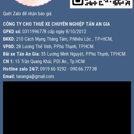
Quét Zalo để nhận báo giá
CÔNG TY CHO THUÊ XE CHUYÊN NGHIỆP TẤN AN GIA
GPKD số:
0311996778 cấp ngày 8/10/2012.
ĐKKD:
210 Cách Mạng Tháng Tám, P.Nhiêu Lộc , TP>HCM,
VPĐD:
28 Lương Thế Vinh, P.Phú Thạnh, TP.HCM.
Bãi xe Tấn An Gia:
35 Lương Minh Nguyệt, P.Phú Thạnh, TP.HCM.
CN 1:
15 Trần Quang Khải, P.Dĩ An , Tp.HCM
Hotline zalo 24/7:
0919 66 9292 - 090.66.777.38
Email:
tanangia@gmail.com