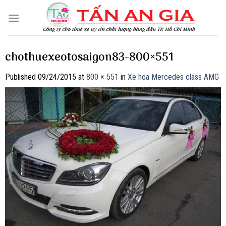
Skip
to
content
chothuexeotosaigon83-800×551
Published
09/24/2015
at
800 × 551
in
Xe hoa Mercedes class AMG