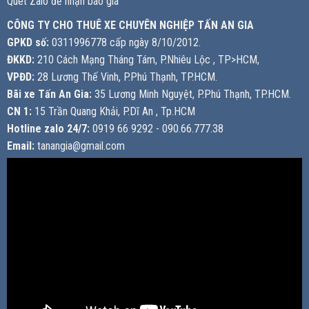
Quét Zalo để nhận báo giá
CÔNG TY CHO THUÊ XE CHUYÊN NGHIỆP TẤN AN GIA
GPKD số:
0311996778 cấp ngày 8/10/2012.
ĐKKD:
210 Cách Mạng Tháng Tám, P.Nhiêu Lộc , TP>HCM,
VPĐD:
28 Lương Thế Vinh, P.Phú Thạnh, TP.HCM.
Bãi xe Tấn An Gia:
35 Lương Minh Nguyệt, P.Phú Thạnh, TP.HCM.
CN 1:
15 Trần Quang Khải, P.Dĩ An , Tp.HCM
Hotline zalo 24/7:
0919 66 9292 - 090.66.777.38
Email:
tanangia@gmail.com