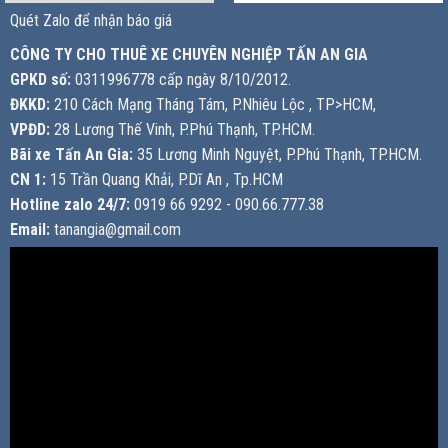
Quét Zalo để nhận báo giá
CÔNG TY CHO THUÊ XE CHUYÊN NGHIỆP TẤN AN GIA
GPKD số:
0311996778 cấp ngày 8/10/2012.
ĐKKD:
210 Cách Mạng Tháng Tám, P.Nhiêu Lộc , TP>HCM,
VPĐD:
28 Lương Thế Vinh, P.Phú Thạnh, TP.HCM.
Bãi xe Tấn An Gia:
35 Lương Minh Nguyệt, P.Phú Thạnh, TP.HCM.
CN 1:
15 Trần Quang Khải, P.Dĩ An , Tp.HCM
Hotline zalo 24/7:
0919 66 9292 - 090.66.777.38
Email:
tanangia@gmail.com