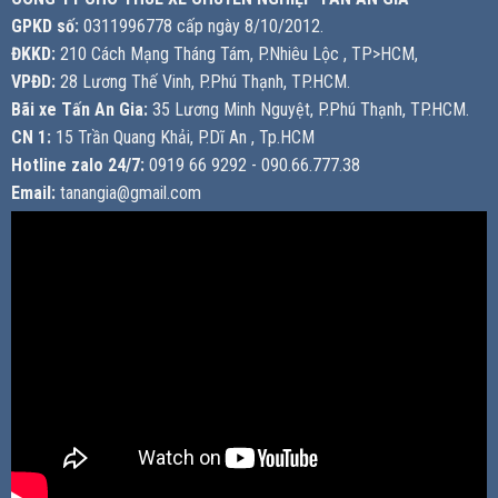
GPKD số:
0311996778 cấp ngày 8/10/2012.
ĐKKD:
210 Cách Mạng Tháng Tám, P.Nhiêu Lộc , TP>HCM,
VPĐD:
28 Lương Thế Vinh, P.Phú Thạnh, TP.HCM.
Bãi xe Tấn An Gia:
35 Lương Minh Nguyệt, P.Phú Thạnh, TP.HCM.
CN 1:
15 Trần Quang Khải, P.Dĩ An , Tp.HCM
Hotline zalo 24/7:
0919 66 9292 - 090.66.777.38
Email:
tanangia@gmail.com