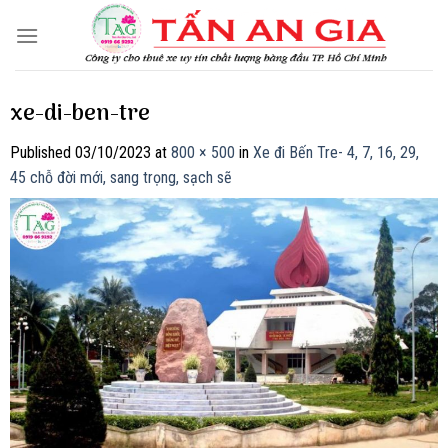
Skip
to
content
xe-di-ben-tre
Published
03/10/2023
at
800 × 500
in
Xe đi Bến Tre- 4, 7, 16, 29,
45 chỗ đời mới, sang trọng, sạch sẽ