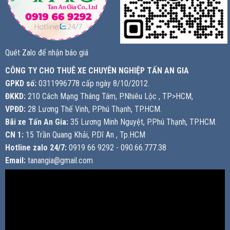
Quét Zalo để nhận báo giá
CÔNG TY CHO THUÊ XE CHUYÊN NGHIỆP TẤN AN GIA
GPKD số:
0311996778 cấp ngày 8/10/2012.
ĐKKD:
210 Cách Mạng Tháng Tám, P.Nhiêu Lộc , TP>HCM,
VPĐD:
28 Lương Thế Vinh, P.Phú Thạnh, TP.HCM.
Bãi xe Tấn An Gia:
35 Lương Minh Nguyệt, P.Phú Thạnh, TP.HCM.
CN 1:
15 Trần Quang Khải, P.Dĩ An , Tp.HCM
Hotline zalo 24/7:
0919 66 9292 - 090.66.777.38
Email:
tanangia@gmail.com